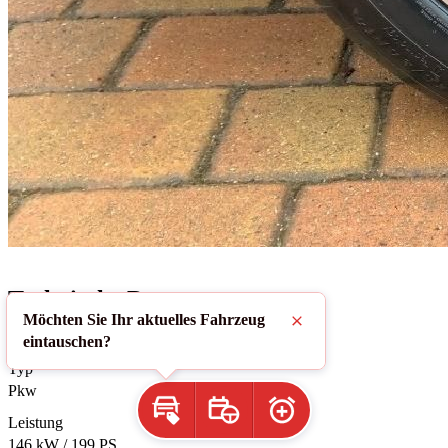
Technische Daten
Möchten Sie Ihr aktuelles Fahrzeug
Schließen
eintauschen?
Gebrauchtwagen
Typ
Pkw
Inzahlungnahme
Probefahrt
Preiswecker
Leistung
146 kW / 199 PS